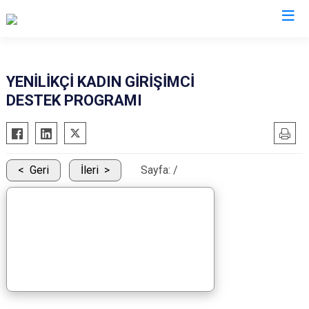
Denizli
YENİLİKÇİ KADIN GİRİŞİMCİ
DESTEK PROGRAMI
Acıpayam
Çardak
Pamukkale
Çivril
Babadağ
Güney
Geri
İleri
Sayfa:
/
Baklan
Honaz
Bekilli
Kale
Beyağaç
Sarayköy
Bozkurt
Serinhisar
Buldan
Tavas
Çal
Merkezefendi
Çameli