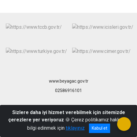
www.beyagac.gov.tr
02586916101
Sizlere daha iyi hizmet verebilmek için sitemizde
çerezlere yer veriyoruz
🍪 Çerez politikamız hakkında
bilgi edinmek için
tıklayınız
Kabul et